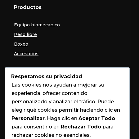
Productos
Equipo biomecánico
Peso libre
Boxeo
Accesorios
Contacto
Respetamos su privacidad
Las cookies nos ayudan a mejorar su

SAN JOSÉ
experiencia, ofrecer contenido

+506 6116-0509
personalizado y analizar el tráfico. Puede

INFO@BOXYFITNESS.COM
elegir qué cookies permitir haciendo clic en
Personalizar
. Haga clic en
Aceptar Todo
para consentir o en
Rechazar Todo
para
rechazar cookies no esenciales.