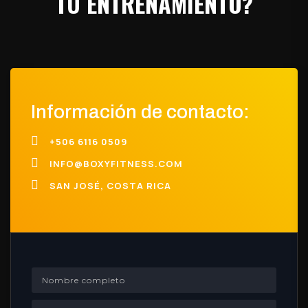
TU ENTRENAMIENTO?
Información de contacto:

+506 6116 0509

INFO@BOXYFITNESS.COM

SAN JOSÉ, COSTA RICA