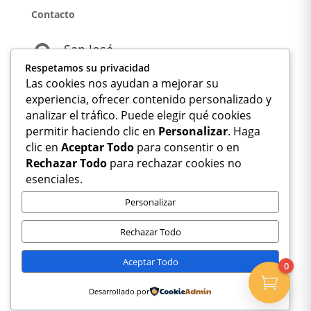
Contacto
San José

Respetamos su privacidad
Las cookies nos ayudan a mejorar su
+506 6116-0509

experiencia, ofrecer contenido personalizado y
analizar el tráfico. Puede elegir qué cookies
permitir haciendo clic en
Personalizar
. Haga
info@boxyfitness.com

clic en
Aceptar Todo
para consentir o en
Rechazar Todo
para rechazar cookies no
esenciales.
Personalizar
«El esfuerzo de hoy es la fuerza de mañana»
Rechazar Todo
2025 Box&Fitness JK Todos los derechos reservados
Aceptar Todo
0

Desarrollado por