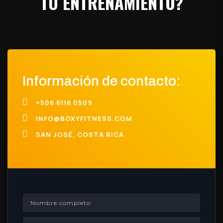
TU ENTRENAMIENTO?
Información de contacto:

+506 6116 0509

INFO@BOXYFITNESS.COM

SAN JOSÉ, COSTA RICA