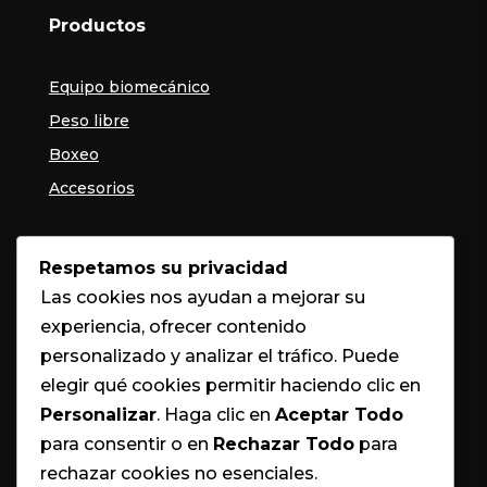
Productos
Equipo biomecánico
Peso libre
Boxeo
Accesorios
Contacto
Respetamos su privacidad
Las cookies nos ayudan a mejorar su

SAN JOSÉ
experiencia, ofrecer contenido

+506 6116-0509
personalizado y analizar el tráfico. Puede

INFO@BOXYFITNESS.COM
elegir qué cookies permitir haciendo clic en
Personalizar
. Haga clic en
Aceptar Todo
para consentir o en
Rechazar Todo
para
rechazar cookies no esenciales.