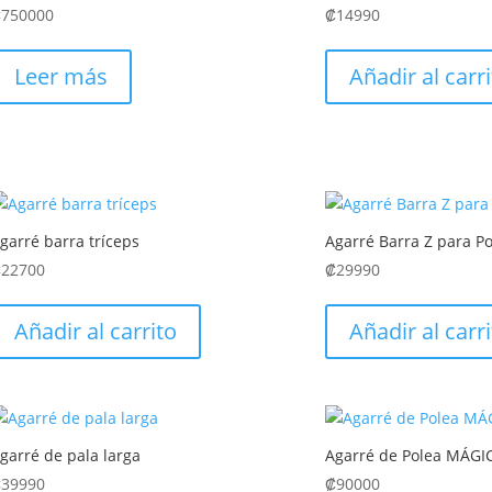
₡
750000
₡
14990
Leer más
Añadir al carr
garré barra tríceps
Agarré Barra Z para P
₡
22700
₡
29990
Añadir al carrito
Añadir al carr
garré de pala larga
Agarré de Polea MÁGIC
₡
39990
₡
90000