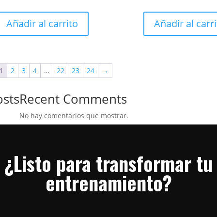
Añadir al carrito
Añadir al carr
1
2
3
4
…
22
23
24
→
osts
Recent Comments
No hay comentarios que mostrar.
¿Listo para transformar tu
entrenamiento?