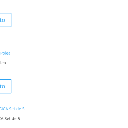
ito
olea
ito
A Set de 5